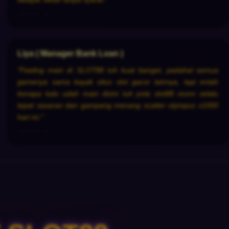
2026-06-18
Liya ( Manager Bank Loan )
★★★★★
"Feeling main di SLOT88 tuh kuat banget, padahal semua
gamenya sama kayak situs slot gacor lainnya, tapi entah
kenapa kalo udah main disini tuh pola slot88 resmi selalu
tepat sasaran dan gampang menang scatter olympus x1000
hari ini."
2026-06-30