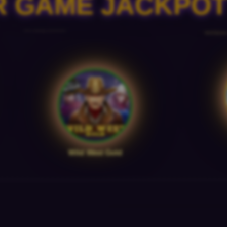
R GAME JACKPOT
Wild Bounty Showdown
Wild Bandi
Wild West Gold