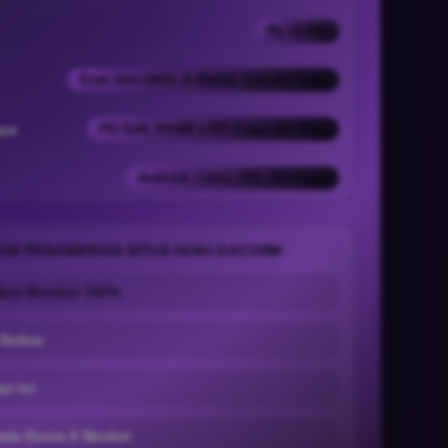
Rp 10.000
Scan Slot QRIS, E-Wallet, Transfer Bank
aya
PG Soft, Slot88 x PP, Pragmatic Play
Android, Linux, IOS, Windows
M PENAWARAN SITUS HOKI GACOR
New Member 100%
 Online
ri Ini
Piala Dunia X Sbobet