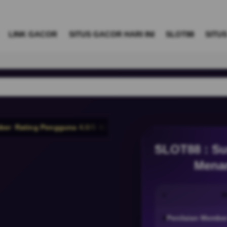
LINK GACOR
SITUS GACOR HARI INI
SLOT88
SITU
gguna 4.8/5
828.218 Aktif
Layanan Support 24 Jam Non-Stop
SLOT88 : Su
Mena
I
Penilaian Member