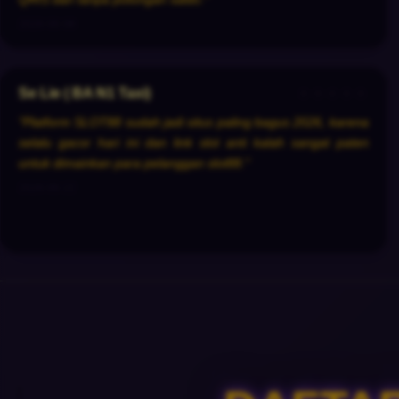
2026-06-08
Se Lie ( BA N1 Taxi)
★★★★★
"Platform SLOT88 sudah jadi situs paling bagus 2026, karena
selalu gacor hari ini dan link slot anti kalah sangat paten
untuk dimainkan para pelanggan slot88."
2026-06-22