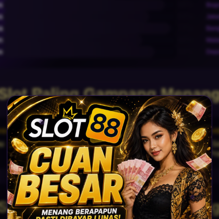
s
66%
Bogo
s
83%
Jaka
a
77%
Bang
n
66%
Mala
s
84%
Depo
 Slot Paling Gampang Menan
SIT
PAYMENT METHOD
PROVI
u
Scan Slot QRIS, E-Wallet,
PG So
Transfer Bank
Pr
 Slot Paling Gampang Menan