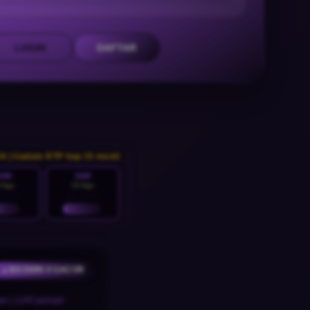
LOGIN
DAFTAR
0 | Update RTP tiap 15 menit
JUM
SAB
 Agu
15 Agu
.37%
89.93%
ABIL
NORMAL
● MAXWIN X GACOR
n | 1245 pemain