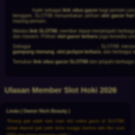
SLOT88
hadir sebagai
link situs gacor
bagi pemain yan
beragam, SLOT88 menyediakan pilihan
slot gacor hari
masing pemain.
Melalui
link SLOT88
, member dapat menjelajahi berbagai
dan maxwin. Pilihan
slot gacor terbaru
juga tersedia un
Sebagai
situs slot gacor terpercaya
, SLOT88 menaw
gampang menang
,
slot jackpot terbaru
, dan berbagai
Temukan
link situs gacor SLOT88
dan jelajahi berbagai
Ulasan Member Slot Hoki 2026
Linda ( Owner Nich Beauty )
★★★★★
"Emang gak salah kalo main slot online gacor di SLOT88,
setiap deposit gak pake lama nunggu karena ada fitur scan
QRIS dan tanpa potongan saldo."