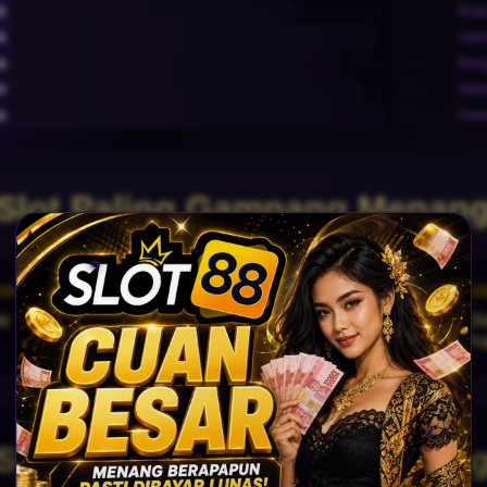
s
99%
Bogo
s
99%
Jaka
a
76%
Bang
n
95%
Mala
s
71%
Depo
 Slot Paling Gampang Menan
SIT
PAYMENT METHOD
PROVI
u
Scan Slot QRIS, E-Wallet,
PG So
Transfer Bank
Pr
 Slot Paling Gampang Menan