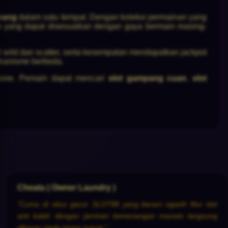
nang
dalam satu tempat. Dengan koleksi permainan yang
n
yang dapat disesuaikan dengan gaya bermain masing-
l wild dan scatter, serta kesempatan mendapatkan jackpot
ekanisme berbeda.
hone. Pemain dapat mencari
slot gampang cuan
,
slot
Cheata ( Owner Laundry )
★★★★☆
"Cuma di situs gacor SLOT88 yang berani ngasih fitur slot
anti kalah dengan jaminan kemenangan maxwin langsung
dibayar wede tanpa syarat."