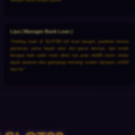
2026-06-18
Liya ( Manager Bank Loan )
★★★★★
"Feeling main di SLOT88 tuh kuat banget, padahal semua
gamenya sama kayak situs slot gacor lainnya, tapi entah
kenapa kalo udah main disini tuh pola slot88 resmi selalu
tepat sasaran dan gampang menang scatter olympus x1000
hari ini."
2026-06-30