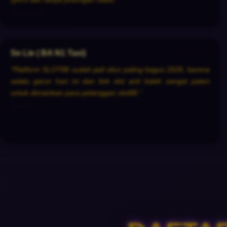
2026-06-08
Se Lie ( BA N1 Taxi)
★★★★★
"Platform SLOT88 sudah jadi situs paling bagus 2026, karena
selalu gacor hari ini dan link slot anti kalah sangat paten
untuk dimainkan para pelanggan slot88."
2026-06-22