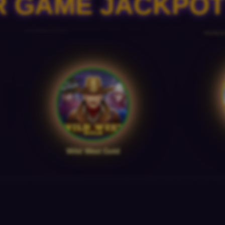
R GAME JACKPOT
Wild Bounty Showdown
Wild Band
Wild West Gold