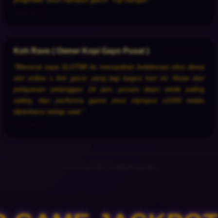
2026-06-12
Koh Rave ( Owner Kopi Gayo Pusat )
★★★★★
"Menurut saya SLOT88 itu merupakan kolaborasi situs dewa
slot online x link gacor yang lagi bagus hari ini. Mulai dari
pelayanan pelanggan 24 jam, proses depo wede paling
safety, dan performa game zeus olympus x1000 selalu
diperbarui setiap saat."
2026-06-25
© 2026 SLOT88. All rights reserved.