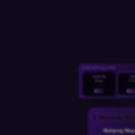
Layer Popup Close
LIVE RTP SLOT88
HARI INI
SE
9 Agu
10 
95.93%
93.
HOT
STA
Bocoran Pol
Mahjong Way