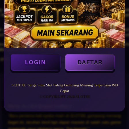
g ingin menemukan berbagai pilihan
slot gacor gampang me
 ini
,
slot online gacor
,
slot jackpot
, hingga
slot paling cua
 game dengan tema menarik, fitur bonus, putaran gratis, simbo
tuk pemain yang ingin mencoba permainan dengan fitur dan m
arkan akses yang praktis melalui desktop maupun smartp
slot gacor paling cuan
melalui satu situs.
 pilihan permainan slot online sesuai preferensi kamu.
LOGIN
DAFTAR
SLOT88 : Surga SItus Slot Paling Gampang Menang Terpercaya WD
Cepat
© COPYRIGHT 2026 SLOT88
Mouy Ju ( BA Brown Coffee )
★★★★★
"Baru pertama kali nyoba main di SLOT88, gampang menang
baget ini, taruhan kecil tapi dapat maxwin di salah satu game
pragmatic zeus olympus gacor. Top banget."