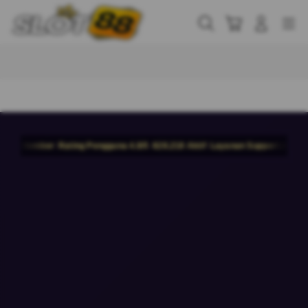
Skip
to
Cari
Troli
Login
Navigation
content
Buka Info Lebih Lanjut
Pengguna 4.8/5
828.218 Aktif
Layanan Support 24 Jam Non-Stop