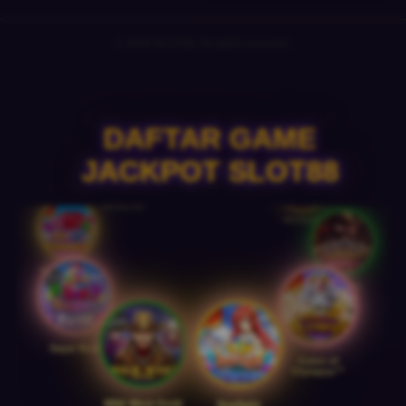
© 2026 SLOT88. All rights reserved.
DAFTAR GAME
JACKPOT SLOT88
Wild Bounty
Showdown
Mahjong Ways
Wild Bandito
Sweet Bonanza
Captain's
Bounty
Sugar Rush
Gates of
Olympus™
Wild West Gold
Starlight