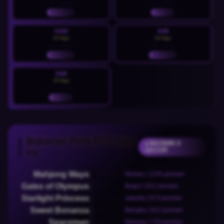
87.89%
91.97%
NORMAL
STABIL
KAM
JUM
13 Agu
14 Agu
90.56%
87.37%
NORMAL
NORMAL
SAB
15 Agu
91.58%
STABIL
Bocoran Pola RTP Hari
● MAXWIN X
GACOR
Ini
Mahjong Ways
77%
Medan | 1245 pemain
Gates of Olympus
83%
Bogor | 912 pemain
Starlight Princess
83%
Jakarta | 873 pemain
Sweet Bonanza
84%
Bangka | 812 pemain
Spaceman
91%
Malang | 778 pemain