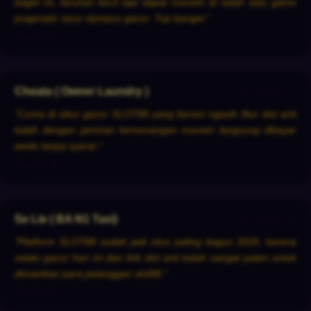
baget ini, taruhan kecil tapi dapat maxwin di salah satu game
pragmatic zeus olympus gacor. Top banget."
2026-06-12
Cheata ( Owner Laundry )
★★★★☆
"Cuma di situs gacor SLOT88 yang berani ngasih fitur slot anti
kalah dengan jaminan kemenangan maxwin langsung dibayar
wede tanpa syarat."
2026-06-18
Se Lie ( BA N1 Taxi)
★★★★★
"Platform SLOT88 sudah jadi situs paling bagus 2026, karena
selalu gacor hari ini dan link slot anti kalah sangat paten untuk
dimainkan para pelanggan slot88."
2026-06-22