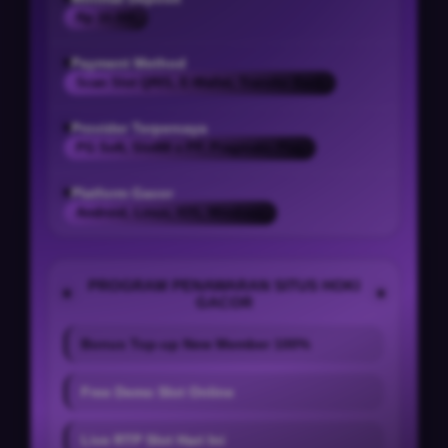
Rp 10.000
Payment Method
Scan Slot QRIS, E-Wallet, Transfer Bank
Provider Terpercaya
PG Soft, Slot88 x PP, Pragmatic Play
Platform Gacor
Android, Linux, IOS, Windows
PROGRAM PENAWARAN SITUS HOKI
GACOR
Bonus Top-up New Member 100%
Free Demo Slot Online
Live RTP Slot Hari Ini