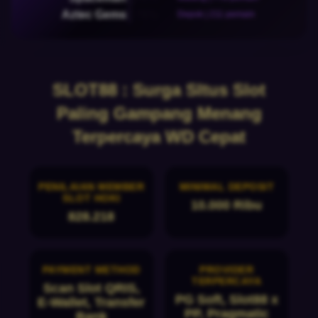
Aztec Gems
79%
Depok | 211 pemain
SLOT88 : Surga SItus Slot
Paling Gampang Menang
Terpercaya WD Cepat
PENILAIAN MEMBER
MINIMAL DEPOSIT
SLOT HOKI
10.000 Ribu
828.218
PAYMENT METHOD
PROVIDER
TERPERCAYA
Scan Slot QRIS,
PG Soft, Slot88 x
E-Wallet, Transfer
PP, Pragmatic
Bank