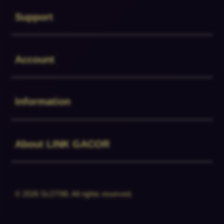
Buka
Support
Buka
Account
Buka
Information
Buka
About LINK GACOR
© 2026 SLOT88. All rights reserved.