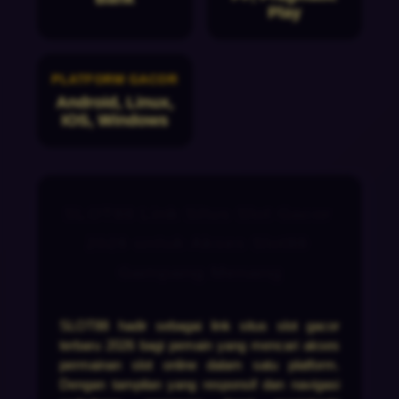
Play
PLATFORM GACOR
Android, Linux,
IOS, Windows
SLOT88 Link Situs Slot Gacor 
2026 untuk Akses Slot88 
Gampang Menang
SLOT88 hadir sebagai link situs slot gacor 
terbaru 2026 bagi pemain yang mencari akses 
permainan slot online dalam satu platform. 
Dengan tampilan yang responsif dan navigasi 