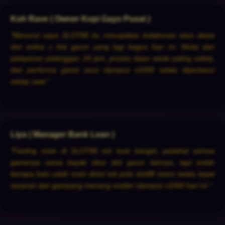
Koh Rave ( Owner Kopi Gayo Pusat )
★★★★★
"Menurut saya SLOT88 itu merupakan kolaborasi situs dewa
slot online x link gacor yang lagi bagus hari ini. Mulai dari
pelayanan pelanggan 24 jam, proses depo wede paling safety,
dan performa game zeus olympus x1000 selalu diperbarui
setiap saat."
2026-06-25
Liya ( Manager Bank Loan )
★★★★★
"Feeling main di SLOT88 tuh kuat banget, padahal semua
gamenya sama kayak situs slot gacor lainnya, tapi entah
kenapa kalo udah main disini tuh pola slot88 resmi selalu tepat
sasaran dan gampang menang scatter olympus x1000 hari ini."
2026-06-30