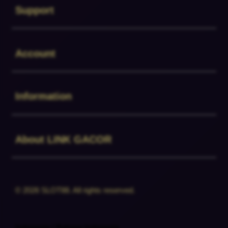
Support
Buka
Account
Buka
Information
Buka
About LINK GACOR
© 2026 SLOT88. All rights reserved.
Indonesia / Bahasa Indonesia