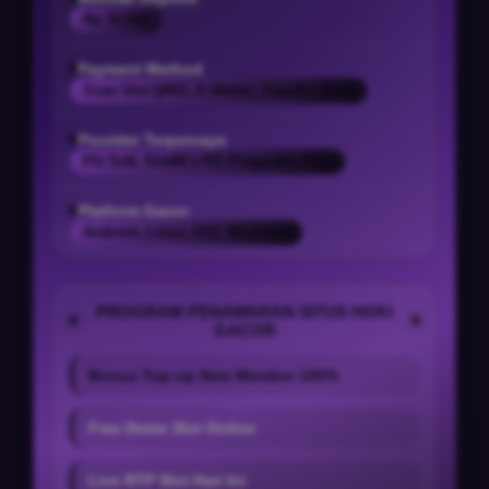
Rp 10.000
Payment Method
Scan Slot QRIS, E-Wallet, Transfer Bank
Provider Terpercaya
PG Soft, Slot88 x PP, Pragmatic Play
Platform Gacor
Android, Linux, IOS, Windows
PROGRAM PENAWARAN SITUS HOKI
GACOR
Bonus Top-up New Member 100%
Free Demo Slot Online
Live RTP Slot Hari Ini