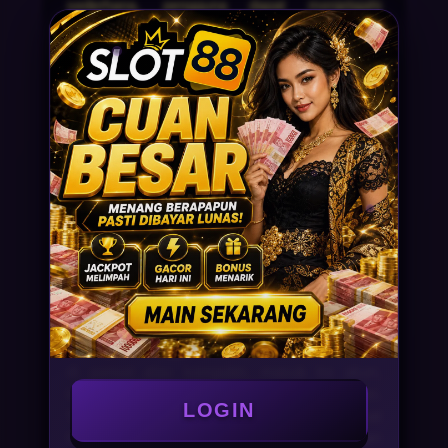
sederhana, pengguna dapat menjelajahi 
berbagai permainan melalui komputer, tablet, 
maupun smartphone tanpa proses yang rumit. 
 juga menyediakan pilihan slot gacor hari 
SLOT88
ini untuk membantu member menemukan game 
yang sedang banyak dimainkan. Dalam 
komunitas pemain, istilah slot gacor umumnya 
digunakan untuk menggambarkan permainan 
yang dinilai sering memunculkan fitur menarik 
atau kombinasi simbol tertentu. Meski demikian, 
tidak ada permainan yang dapat menjamin 
kemenangan karena seluruh hasil putaran 
mengikuti sistem acak. 
Link SLOT88 dapat diakses melalui berbagai 
perangkat. Pengguna cukup membuka browser 
di ponsel atau komputer, masuk ke akun, 
kemudian memilih permainan yang diinginkan. 
LOGIN
Sistem mobile yang responsif membuat 
halaman permainan, menu transaksi, dan 