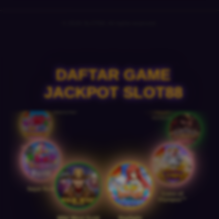
© 2026 SLOT88. All rights reserved.
DAFTAR GAME
JACKPOT SLOT88
Wild Bounty
Showdown
Mahjong Ways
Wild Bandito
Sweet Bonanza
Captain's
Bounty
Sugar Rush
Gates of
Olympus™
Wild West Gold
Starlight