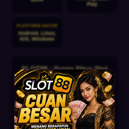
Play
PLATFORM GACOR
Android, Linux,
IOS, Windows
SLOT88 : Surga SItus Slot
Paling Gampang Menang
Terpercaya WD Cepat
SLOT88
hadir sebagai
link situs gacor
bagi pemain yang ingin menemukan
berbagai pilihan
slot gacor gampang
menang
dalam satu tempat. Dengan
koleksi permainan yang beragam, SLOT88
menyediakan pilihan
slot gacor hari ini
,