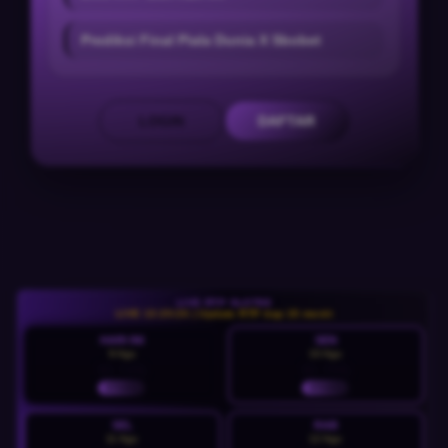
Prediksi Final Piala Dunia X Sbobet
LOGIN
DAFTAR
Layer Popup Close
LIVE RTP SLOT88
LIVE 13:20:28 | Update RTP tiap 15 menit
HARI INI
SEN
9 Agu
10 Agu
92.72%
92.75%
STABIL
STABIL
SEL
RAB
11 Agu
12 Agu