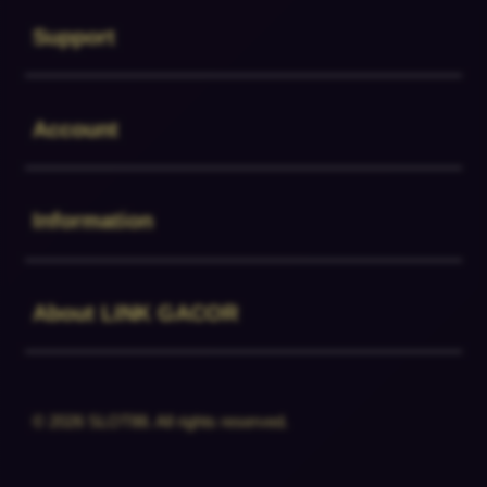
Buka
Support
Buka
Account
Buka
Information
Buka
About LINK GACOR
© 2026 SLOT88. All rights reserved.