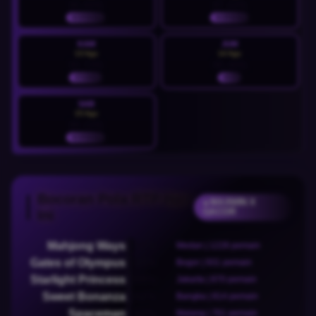
86.82%
87.22%
NORMAL
NORMAL
KAM
JUM
13 Agu
14 Agu
92.73%
96.46%
STABIL
HOT
SAB
15 Agu
88.12%
NORMAL
Bocoran Pola RTP Hari
● MAXWIN X
GACOR
Ini
Mahjong Ways
70%
Medan | 1228 pemain
Gates of Olympus
65%
Bogor | 931 pemain
Starlight Princess
69%
Jakarta | 870 pemain
Sweet Bonanza
82%
Bangka | 814 pemain
Spaceman
62%
Malang | 761 pemain