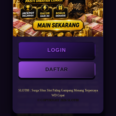
slot online gacor
,
slot jackpot
, hingga
slot
paling cuan
yang dapat disesuaikan
dengan gaya bermain masing-masing
pemain.
Melalui
link SLOT88
, member dapat
menjelajahi berbagai game dengan tema
menarik, fitur bonus, putaran gratis, simbol
wild dan scatter, serta kesempatan
mendapatkan jackpot dan maxwin. Pilihan
LOGIN
slot gacor terbaru
juga tersedia untuk
pemain yang ingin mencoba permainan
dengan fitur dan mekanisme berbeda.
Sebagai
situs slot gacor terpercaya
,
DAFTAR
SLOT88 menawarkan akses yang praktis
melalui desktop maupun smartphone.
Pemain dapat mencari
slot gampang cuan
,
slot gampang menang
,
slot jackpot
SLOT88 : Surga SItus Slot Paling Gampang Menang Terpercaya
terbaru
, dan berbagai
slot gacor paling
WD Cepat
cuan
melalui satu situs.
© COPYRIGHT 2026 SLOT88
Temukan
link situs gacor SLOT88
dan
jelajahi berbagai pilihan permainan slot
online sesuai preferensi kamu.