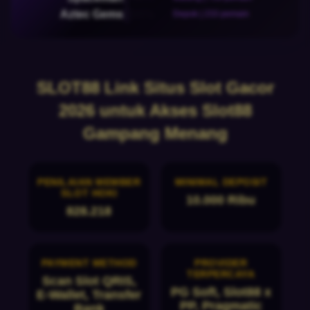
Aztec Gems
88%
Depok | 233 pemain
SLOT88 Link Situs Slot Gacor
2026 untuk Akses Slot88
Gampang Menang
PENILAIAN MEMBER
MINIMAL DEPOSIT
SLOT HOKI
10.000 Ribu
828.218
PAYMENT METHOD
PROVIDER
TERPERCAYA
Scan Slot QRIS,
PG Soft, Slot88 x
E-Wallet, Transfer
PP, Pragmatic
Bank