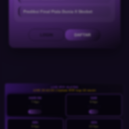
Prediksi Final Piala Dunia X Sbobet
LOGIN
DAFTAR
Layer Popup Close
LIVE RTP SLOT88
LIVE 15:42:32 | Update RTP tiap 15 menit
HARI INI
SAB
7 Agu
8 Agu
91.51%
96.17%
STABIL
HOT
MIN
SEN
9 Agu
10 Agu