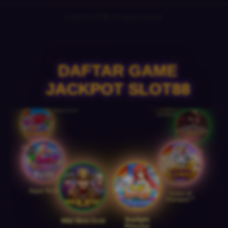
© 2026 SLOT88. All rights reserved.
DAFTAR GAME
JACKPOT SLOT88
Wild Bounty
Showdown
Mahjong Ways
Wild Bandito
Sweet Bonanza
Captain's
Bounty
Sugar Rush
Gates of
Olympus™
Starlight
Wild West Gold
Princess