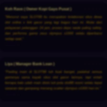
Koh Rave ( Owner Kopi Gayo Pusat )
★★★★★
"Menurut saya SLOT88 itu merupakan kolaborasi situs dewa
slot online x link gacor yang lagi bagus hari ini. Mulai dari
pelayanan pelanggan 24 jam, proses depo wede paling safety,
dan performa game zeus olympus x1000 selalu diperbarui
setiap saat."
2026-06-25
Liya ( Manager Bank Loan )
★★★★★
"Feeling main di SLOT88 tuh kuat banget, padahal semua
gamenya sama kayak situs slot gacor lainnya, tapi entah
kenapa kalo udah main disini tuh pola slot88 resmi selalu tepat
sasaran dan gampang menang scatter olympus x1000 hari ini."
2026-06-30