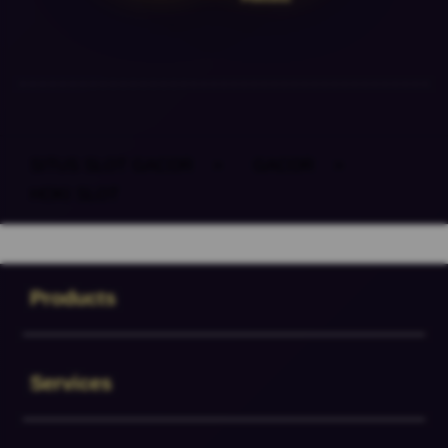
SITUS SLOT GACOR
>
GACOR
>
HOKI SLOT
Buka
Footer Navigation
Products
Buka
Services
Buka