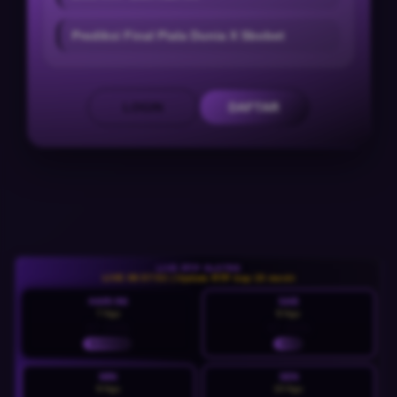
Prediksi Final Piala Dunia X Sbobet
LOGIN
DAFTAR
Layer Popup Close
LIVE RTP SLOT88
LIVE 08:57:54 | Update RTP tiap 15 menit
HARI INI
SAB
7 Agu
8 Agu
87.54%
97.80%
NORMAL
HOT
MIN
SEN
9 Agu
10 Agu