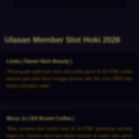
Ulasan Member Slot Hoki 2026
Linda ( Owner Nich Beauty )
★★★★★
"Emang gak salah kalo main slot online gacor di SLOT88, setiap
deposit gak pake lama nunggu karena ada fitur scan QRIS dan
tanpa potongan saldo."
2026-06-08
Mouy Ju ( BA Brown Coffee )
★★★★★
"Baru pertama kali nyoba main di SLOT88, gampang menang
baget ini, taruhan kecil tapi dapat maxwin di salah satu game