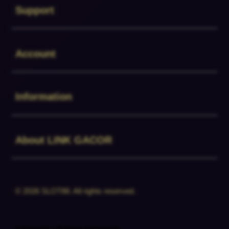
Support
Buka
Account
Buka
Information
Buka
About LINK GACOR
© 2026 SLOT88. All rights reserved.
Indonesia / Bahasa Indonesia