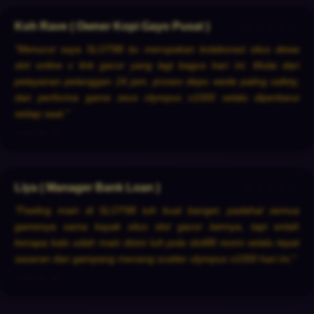
Koh Rave ( Owner Kopi Gayo Pusat )
★★★★★
"Menurut saya SLOT88 itu merupakan kolaborasi situs dewa
slot online x link gacor yang lagi bagus hari ini. Mulai dari
pelayanan pelanggan 24 jam, proses depo wede paling safety,
dan performa game zeus olympus x1000 selalu diperbarui
setiap saat."
2026-06-25
Liya ( Manager Bank Loan )
★★★★★
"Feeling main di SLOT88 tuh kuat banget, padahal semua
gamenya sama kayak situs slot gacor lainnya, tapi entah
kenapa kalo udah main disini tuh pola slot88 resmi selalu tepat
sasaran dan gampang menang scatter olympus x1000 hari ini."
2026-06-30